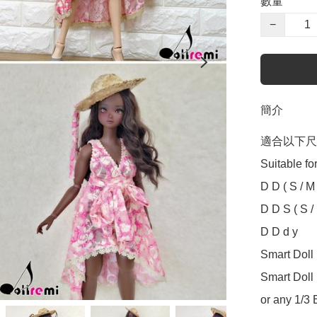
數量
−
簡介
適合以下尺
Suitable for
D D ( S / M /
D D S ( S / M
D D d y

Smart Doll ( 
Smart Doll 
or any 1/3 