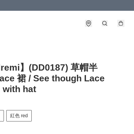
lremi】(DD0187) 草帽半
ce 裙 / See though Lace
 with hat
紅色 red