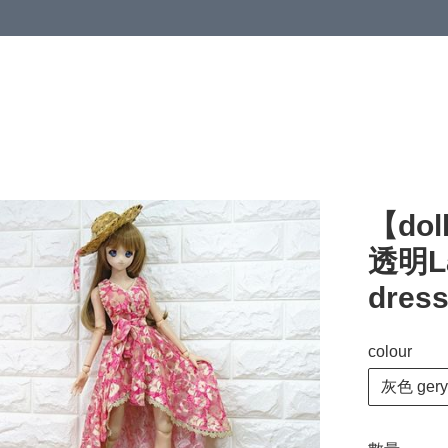
【dol
透明La
dress
colour
灰色 gery