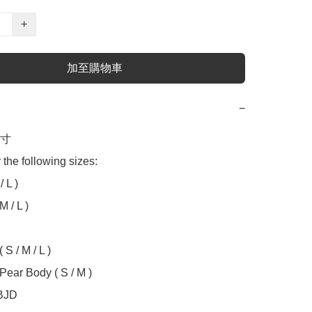
+
加至購物車
−
寸

 the following sizes:

 L )

 / L )

S / M / L )

Pear Body ( S / M )

BJD
