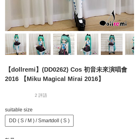
【dollremi】(DD0262) Cos 初音未來演唱會
2016 【Miku Magical Mirai 2016】
2 評語
suitable size
DD ( S / M ) / Smartdoll ( S )