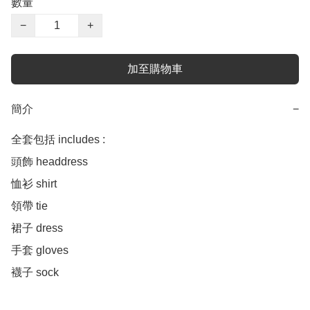
數量
−
+
加至購物車
簡介
−
全套包括 includes :

頭飾 headdress 

恤衫 shirt 

領帶 tie

裙子 dress

手套 gloves 

襪子 sock
