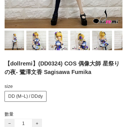
【dollremi】(DD0324) COS 偶像大師 星祭り
の夜- 鷺澤文香 Sagisawa Fumika
size
DD (M~L) / DDdy
數量
−
+