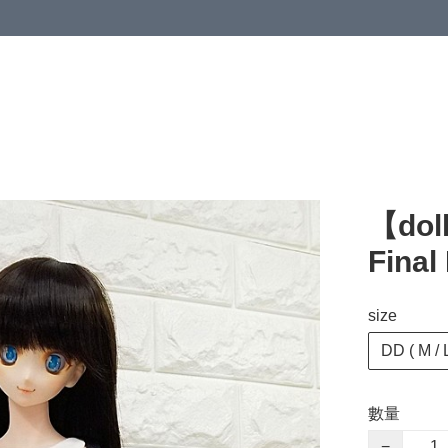
【dol
Final
size
DD ( M / L
數量
−