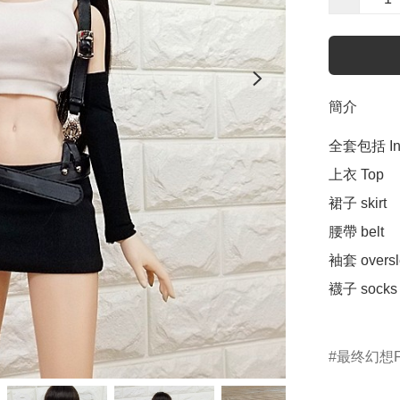
簡介
全套包括 Incl
上衣 Top

裙子 skirt 

腰帶 belt 

袖套 oversle
襪子 socks 
最终幻想FI