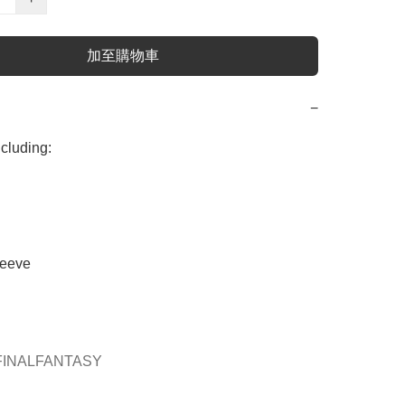
加至購物車
−
uding:

eve 



NALFANTASY