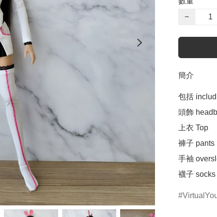
數量
−
簡介
包括 includin
頭飾 headba
上衣 Top

褲子 pants

手袖 oversle
襪子 socks
VirtualYo