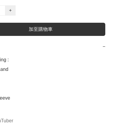
+
加至購物車
−
g :

nd 

eve 

 
uTuber