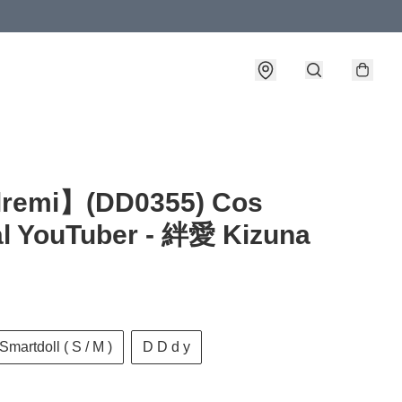
lremi】(DD0355) Cos
al YouTuber - 絆愛 Kizuna
 Smartdoll ( S / M )
D D d y