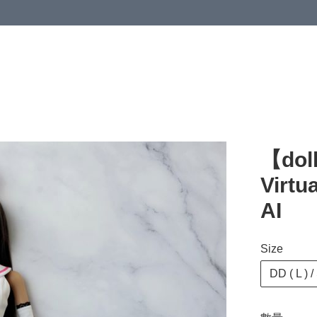
【dol
Virtu
AI
Size
DD ( L ) /