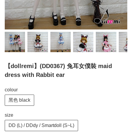
【dollremi】(DD0367) 兔耳女僕裝 maid
dress with Rabbit ear
colour
黑色 black
size
DD (L) / DDdy / Smartdoll (S~L)