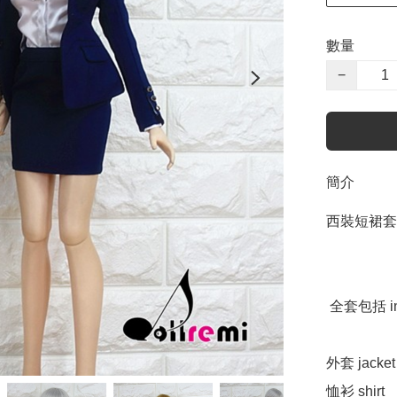
數量
−
簡介
西裝短裙套裝 Of
 全套包括 including 

外套 jacket

恤衫 shirt 
