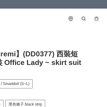
lremi】(DD0377) 西裝短
ffice Lady ~ skirt suit
/ Smartdoll (S~L)
e
黑色條子 black strip