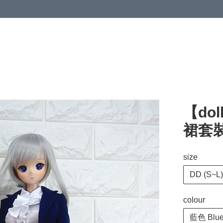
【dol
裙套裝 O
size
DD (S~L) 
colour
藍色 Blu