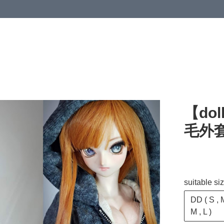
【dol
毛外套 F
suitable si
DD ( S , M
M , L )