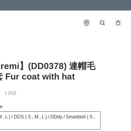
lremi】(DD0378) 連帽毛
ur coat with hat
1 評語
ze
 , L ) / DDS ( S , M , L ) / DDdy / Smartdoll ( S ,