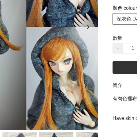
顏色 colour
深灰色 Dar
數量
−
簡介
有肉色裡布

Have skin c