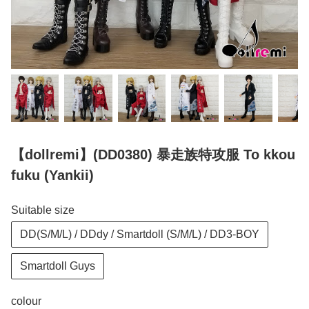
【dollremi】(DD0380) 暴走族特攻服 To kkou
fuku (Yankii)
Suitable size
DD(S/M/L) / DDdy / Smartdoll (S/M/L) / DD3-BOY
Smartdoll Guys
colour