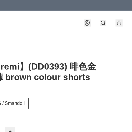
lremi】(DD0393) 啡色金
brown colour shorts
 / Smartdoll
+