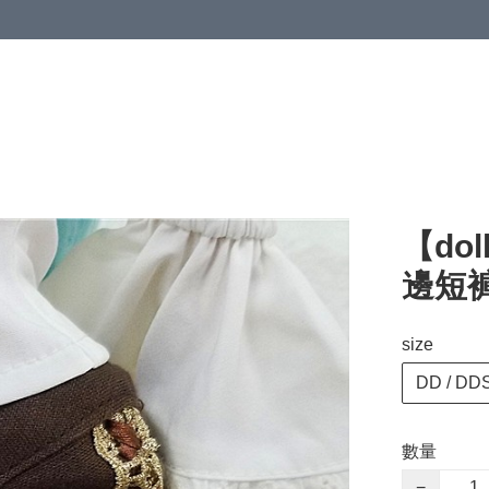
【dol
邊短褲 
size
DD / DDS
數量
−