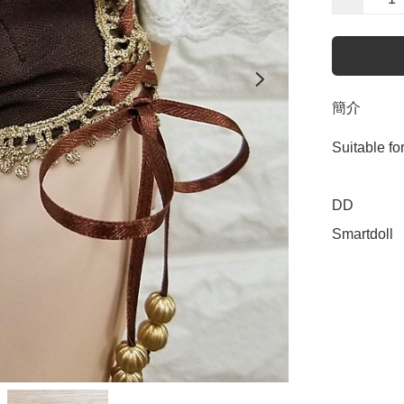
簡介
Suitable f
DD 

Smartdoll  