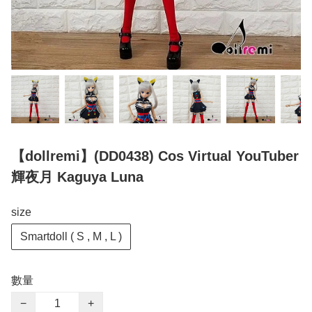
【dollremi】(DD0438) Cos Virtual YouTuber
輝夜月 Kaguya Luna
size
Smartdoll ( S , M , L )
數量
−
+