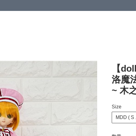
【dol
洛魔法使
~ 木之
Size
MDD ( S ,