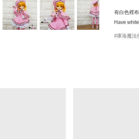
有白色裡布

庫洛魔法使C