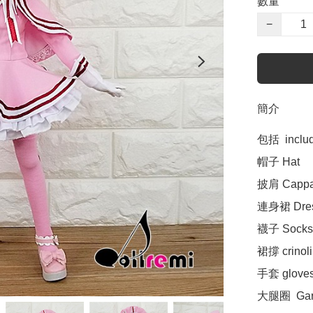
數量
−
簡介
包括  includi
帽子 Hat

披肩 Cappa
連身裙 Dres
襪子 Socks 
裙撐 crinolin
手套 gloves 
大腿圈  Gart