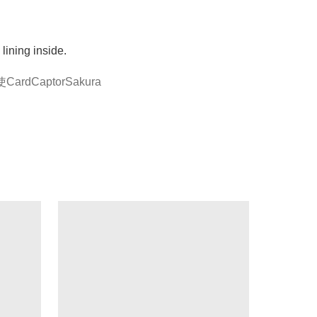
ardCaptorSakura