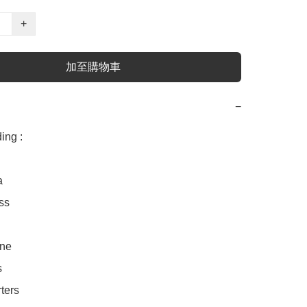
+
加至購物車
−
ng :



s 



e 



ers
