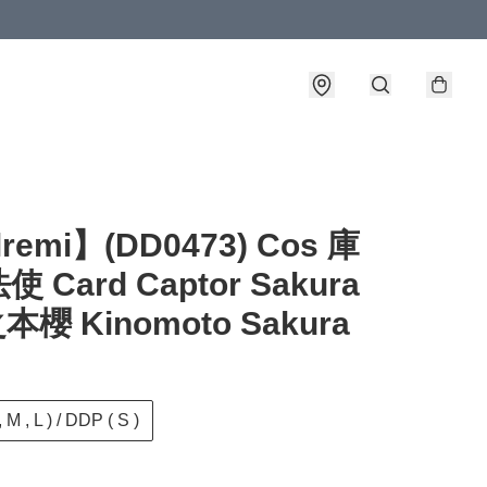
lremi】(DD0473) Cos 庫
 Card Captor Sakura
本櫻 Kinomoto Sakura
 M , L ) / DDP ( S )