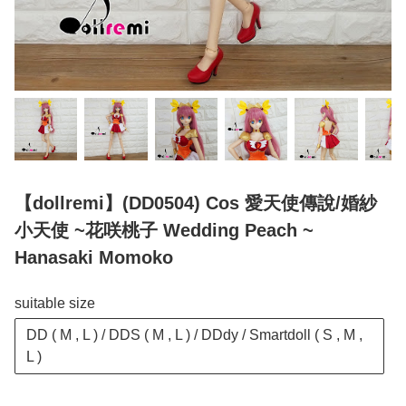
【dollremi】(DD0504) Cos 愛天使傳說/婚紗
小天使 ~花咲桃子 Wedding Peach ~
Hanasaki Momoko
suitable size
DD ( M , L ) / DDS ( M , L ) / DDdy / Smartdoll ( S , M ,
L )