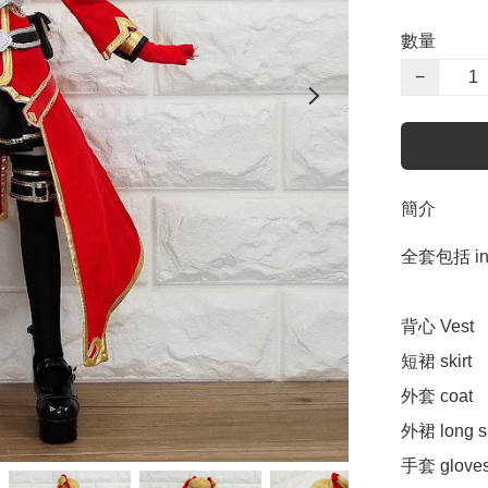
數量
−
簡介
全套包括 incl
背心 Vest

短裙 skirt 

外套 coat

外裙 long ski
手套 gloves 