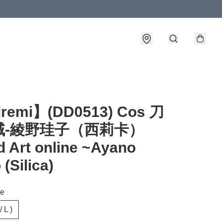
lremi】(DD0513) Cos 刀
域-綾野珪子（西莉卡）
 Art online ~Ayano
 (Silica)
ze
 L )