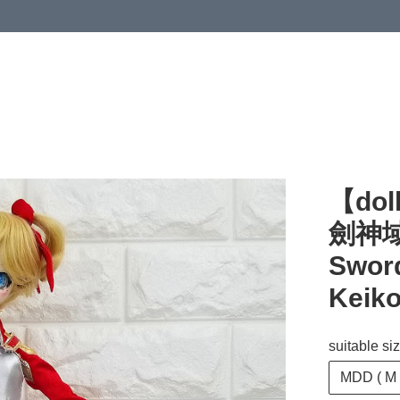
【dol
劍神
Sword
Keiko
suitable si
MDD ( M /