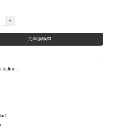
+
加至購物車
−
uding :

rt 


