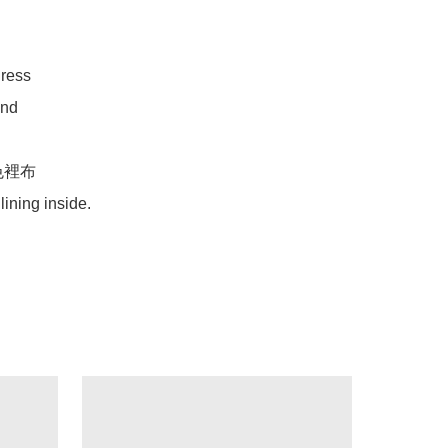
ess 

nd

lining inside. 