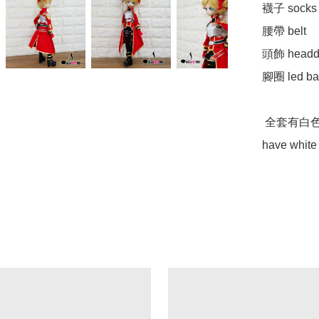
襪子 socks

腰帶 belt

頭飾 headdr
腳圈 led ba
 全套有白色裡布

have white 