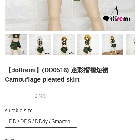
【dollremi】(DD0516) 迷彩摺褶短裙
Camouflage pleated skirt
2 評語
suitable size
DD / DDS / DDdy / Smartdoll