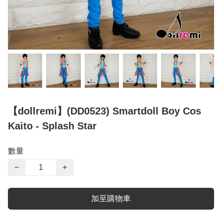
【dollremi】(DD0523) Smartdoll Boy Cos
Kaito - Splash Star
數量
−
+
加至購物車