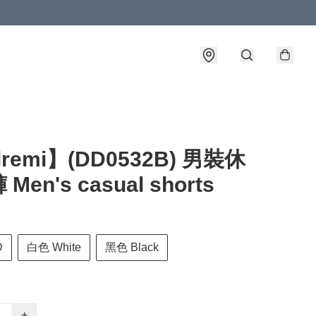
lremi】(DD0532B) 男裝休
Men's casual shorts
D
白色 White
黑色 Black
+