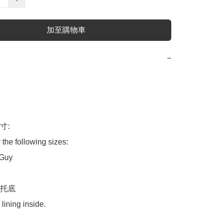
加至購物車
−
:

 the following sizes:

Guy

托底

lining inside.