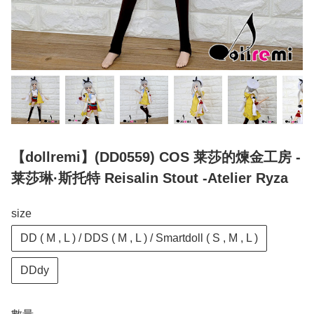
【dollremi】(DD0559) COS 莱莎的煉金工房 -
莱莎琳·斯托特 Reisalin Stout -Atelier Ryza
size
DD ( M , L ) / DDS ( M , L ) / Smartdoll ( S , M , L )
DDdy