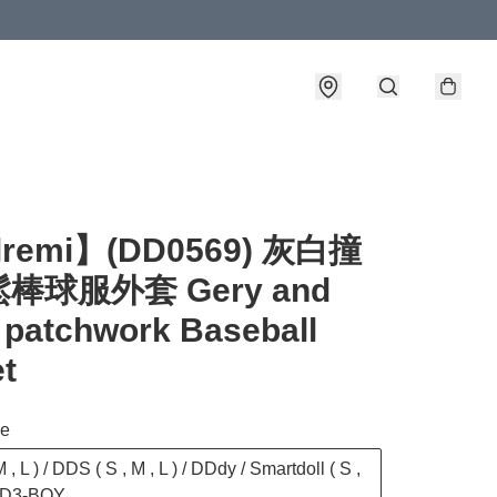
lremi】(DD0569) 灰白撞
棒球服外套 Gery and
 patchwork Baseball
t
ze
 , L ) / DDS ( S , M , L ) / DDdy / Smartdoll ( S ,
 DD3-BOY