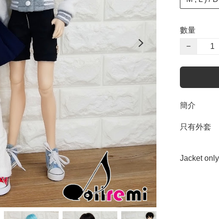
數量
−
簡介
只有外套  
