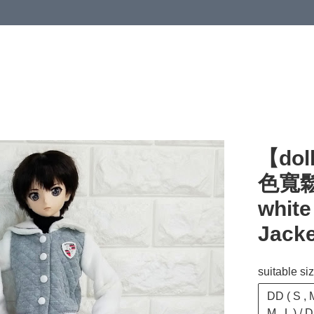
【dol
色寬鬆
white
Jacke
suitable si
DD ( S , M
M , L ) /