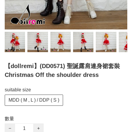
【dollremi】(DD0571) 聖誕露肩連身裙套裝
Christmas Off the shoulder dress
suitable size
MDD ( M , L ) / DDP ( S )
數量
−
+