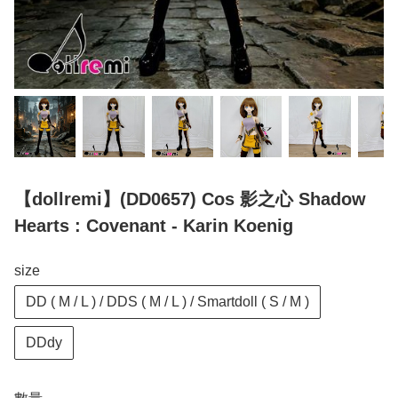
【dollremi】(DD0657) Cos 影之心 Shadow
Hearts : Covenant - Karin Koenig
size
DD ( M / L ) / DDS ( M / L ) / Smartdoll ( S / M )
DDdy