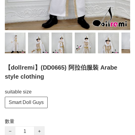
【dollremi】(DD0665) 阿拉伯服裝 Arabe
style clothing
suitable size
Smart Doll Guys
數量
−
+