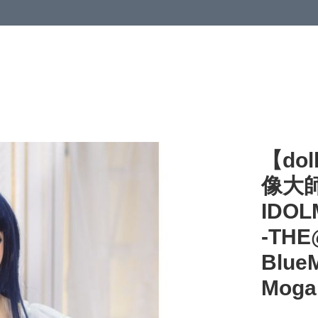
【dol
像大師
IDOL
-THE
Blue
Moga