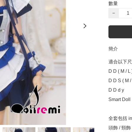
數量
−
簡介
適合以下尺寸 Sui
D D ( M / L )
D D S ( M / L
D D d y

Smart Doll (
全套包括 incl
頭飾 / 頸飾 