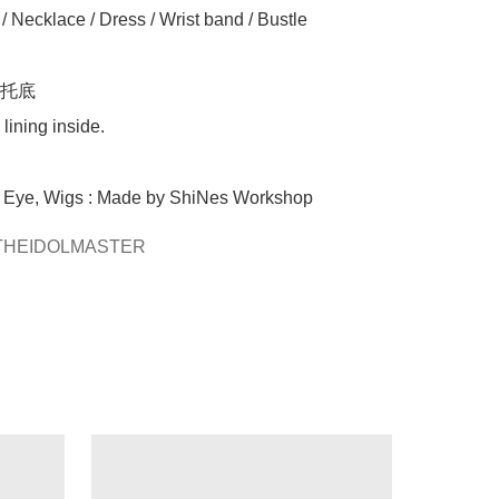
 Necklace / Dress / Wrist band / Bustle

托底

lining inside.

, Eye, Wigs : Made by ShiNes Workshop 
HEIDOLMASTER