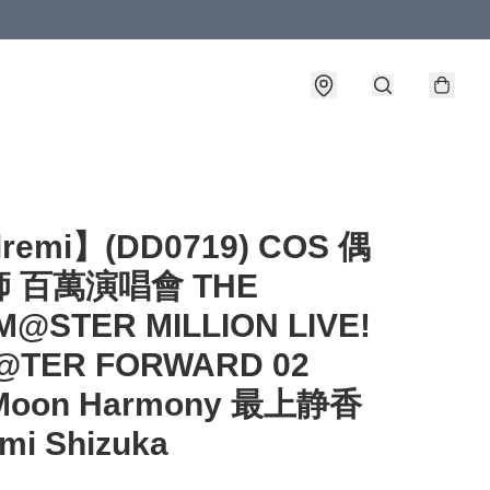
lremi】(DD0719) COS 偶
 百萬演唱會 THE
M@STER MILLION LIVE!
@TER FORWARD 02
Moon Harmony 最上静香
mi Shizuka