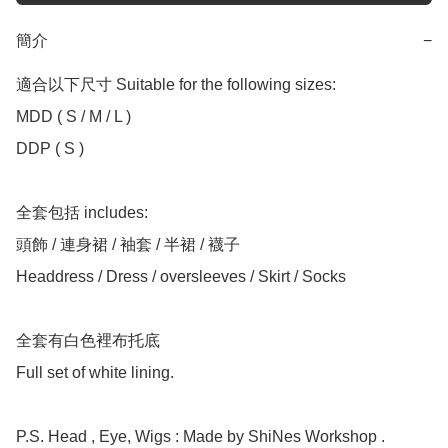
簡介
−
適合以下尺寸 Suitable for the following sizes:

MDD ( S / M / L )

DDP ( S )

全套包括 includes:

頭飾 / 連身裙 / 袖套 / 半裙 / 襪子

Headdress / Dress / oversleeves / Skirt / Socks

全套有白色裡布托底

Full set of white lining.

P.S. Head , Eye, Wigs : Made by ShiNes Workshop .
