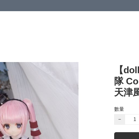
【dol
隊 Col
天津風 
數量
−