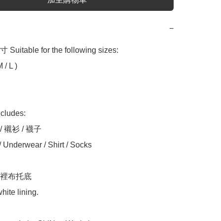
−
table for the following sizes:

/ L )

udes:

/ 襯衫 / 襪子

Underwear / Shirt / Socks

裡布托底

hite lining.
