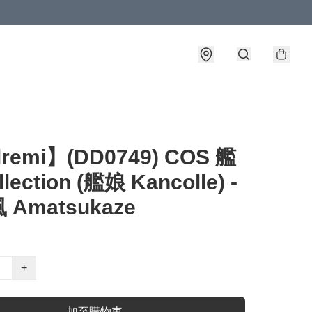
lremi】(DD0749) COS 艦
lection (艦娘 Kancolle) -
Amatsukaze
+
加至購物車