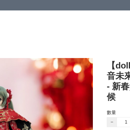
【dol
音未來 
- 新
候
數量
−