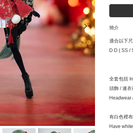
簡介
適合以下尺寸 Sui
D D ( SS / S
全套包括 Incl
頭飾 / 連衣裙
Headwear / 
有白色裡布