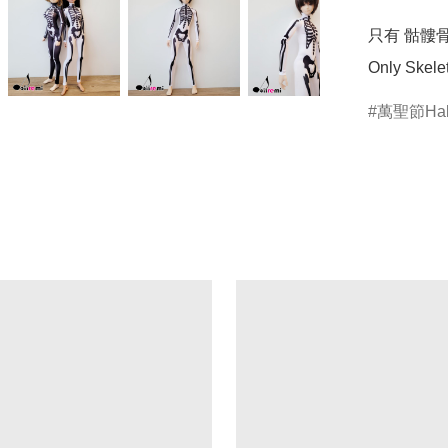
只有 骷髏骨
萬聖節Hal