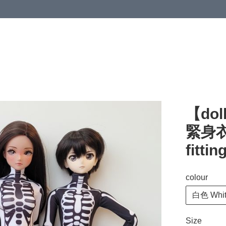
【dol
緊身衣 
fittin
colour
白色 Whi
Size