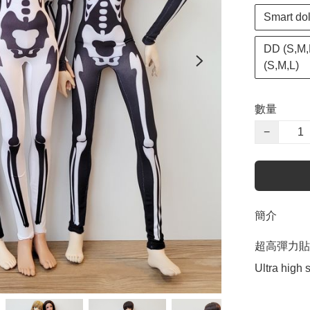
Smart do
DD (S,M,
(S,M,L)
數量
−
簡介
超高彈力貼
Ultra high s