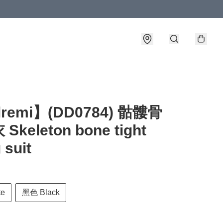
lremi】(DD0784) 骷髏骨
Skeleton bone tight
g suit
te
黑色 Black