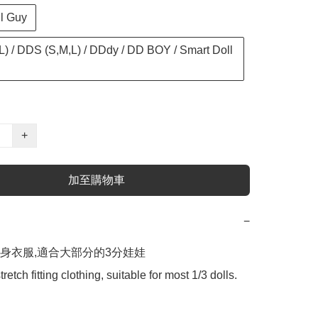
ll Guy
L) / DDS (S,M,L) / DDdy / DD BOY / Smart Doll
+
加至購物車
−
身衣服,適合大部分的3分娃娃

tretch fitting clothing, suitable for most 1/3 dolls.
