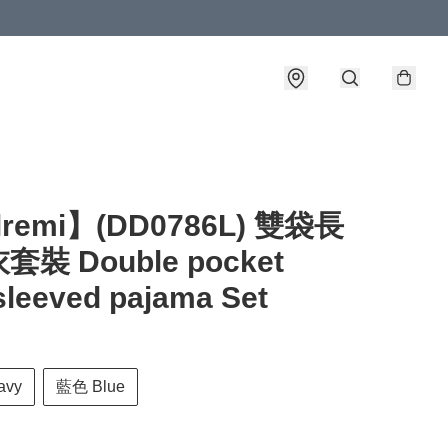
lremi】(DD0786L) 雙袋長
裝 Double pocket
sleeved pajama Set
vy
藍色 Blue