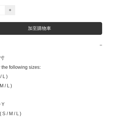
+
加至購物車
−
 

 the following sizes:

 L )

 / L )

 Y

S / M / L )
