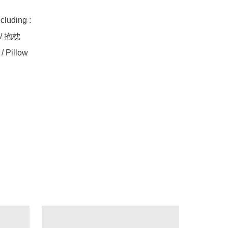
uding :

/ 抱枕

/ Pillow
