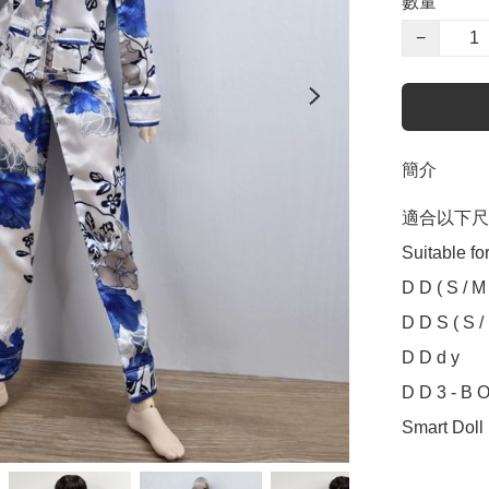
數量
−
簡介
適合以下尺寸
Suitable for
D D ( S / M /
D D S ( S / M
D D d y

D D 3 - B O
Smart Doll ( 