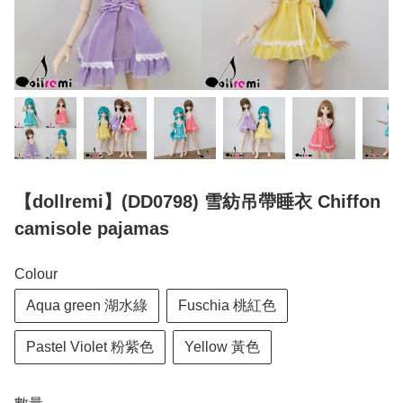
【dollremi】(DD0798) 雪紡吊帶睡衣 Chiffon
camisole pajamas
Colour
Aqua green 湖水綠
Fuschia 桃紅色
Pastel Violet 粉紫色
Yellow 黃色