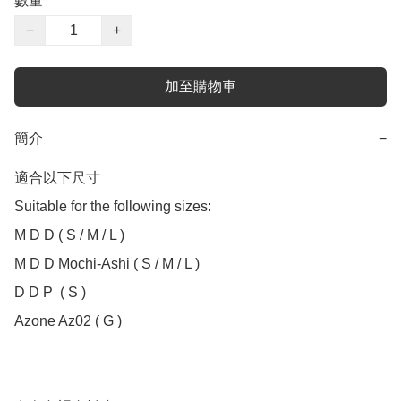
數量
−
+
加至購物車
簡介
−
適合以下尺寸 

Suitable for the following sizes:

M D D ( S / M / L )

M D D Mochi-Ashi ( S / M / L )

D D P  ( S )

Azone Az02 ( G )
