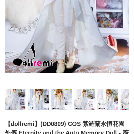
【dollremi】(DD0809) COS 紫羅蘭永恒花園
外傳 Eternity and the Auto Memory Doll - 薇