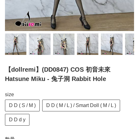
【dollremi】(DD0847) COS 初音未來
Hatsune Miku - 兔子洞 Rabbit Hole
size
D D ( S / M )
D D ( M / L ) / Smart Doll ( M / L )
D D d y