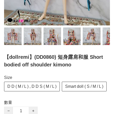
【dollremi】(DD0860) 短身露肩和服 Short
bodied off shoulder kimono
Size
D D ( M / L ) , D D S ( M / L )
Smart doll ( S / M / L )
數量
−
+