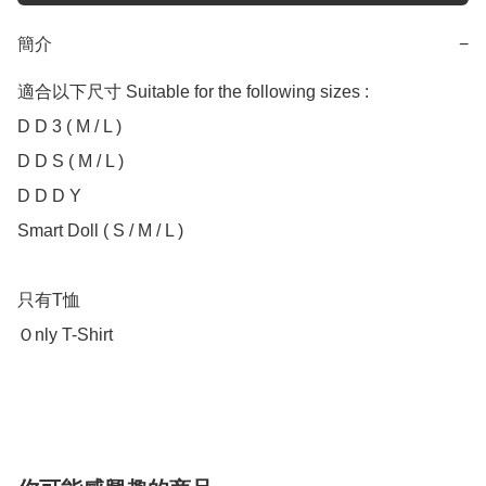
簡介
−
適合以下尺寸 Suitable for the following sizes :

D D 3 ( M / L ) 

D D S ( M / L ) 

D D D Y

Smart Doll ( S / M / L )

只有T恤

Ｏnly T-Shirt
