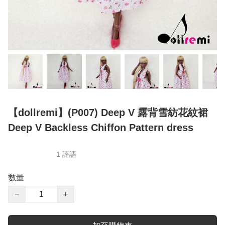
【dollremi】(P007) Deep V 露背雪紡花紋裙
Deep V Backless Chiffon Pattern dress
1 評語
數量
−
+