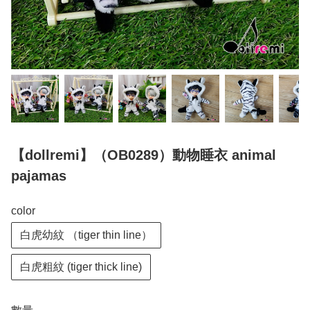
【dollremi】（OB0289）動物睡衣 animal
pajamas
color
白虎幼紋 （tiger thin line）
白虎粗紋 (tiger thick line)