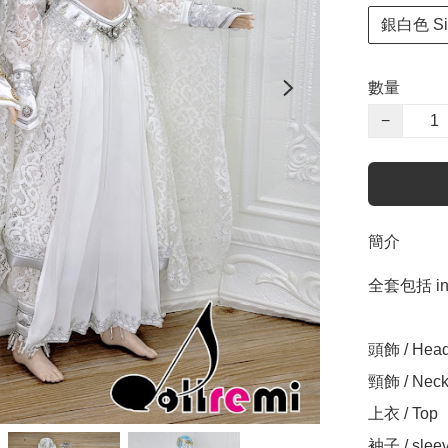
銀白色 Sil
數量
−
簡介
全套包括 incl
頭飾 / Head
頸飾 / Neckl
上衣 / Top

袖子 / sleev