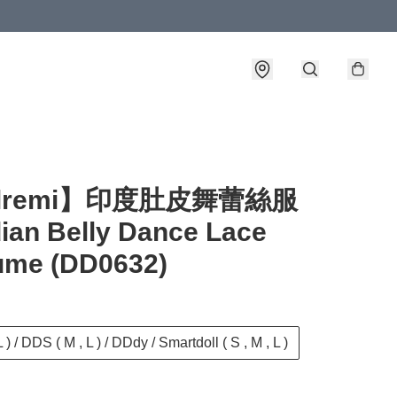
llremi】印度肚皮舞蕾絲服
ian Belly Dance Lace
ume (DD0632)
 ) / DDS ( M , L ) / DDdy / Smartdoll ( S , M , L )