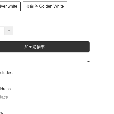
ver white
金白色 Golden White
+
加至購物車
−
udes:

dress

ace

e
