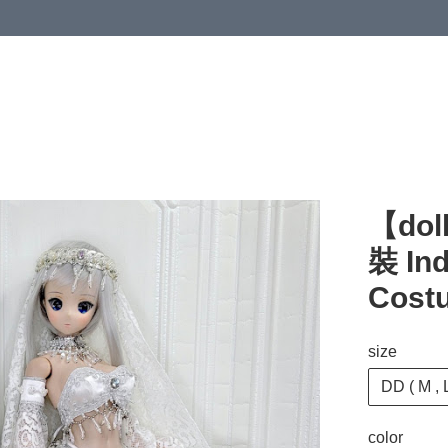
【do
裝 Ind
Cost
size
DD ( M , L
color