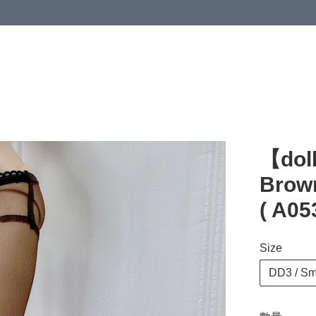
【do
Brown
( A05
Size
DD3 / Sm