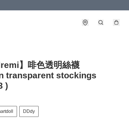
llremi】啡色透明絲襪
 transparent stockings
3 )
artdoll
DDdy