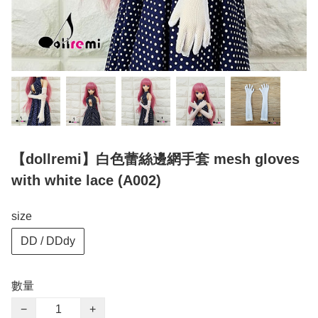
【dollremi】白色蕾絲邊網手套 mesh gloves
with white lace (A002)
size
DD / DDdy
數量
−
+