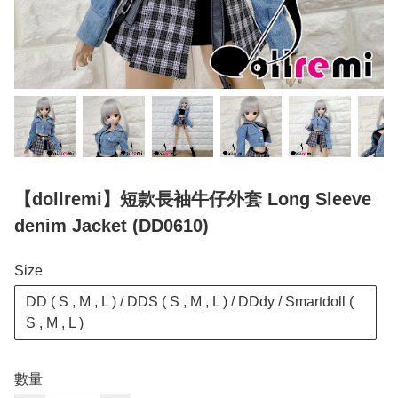
【dollremi】短款長袖牛仔外套 Long Sleeve
denim Jacket (DD0610)
Size
DD ( S , M , L ) / DDS ( S , M , L ) / DDdy / Smartdoll (
S , M , L )
數量