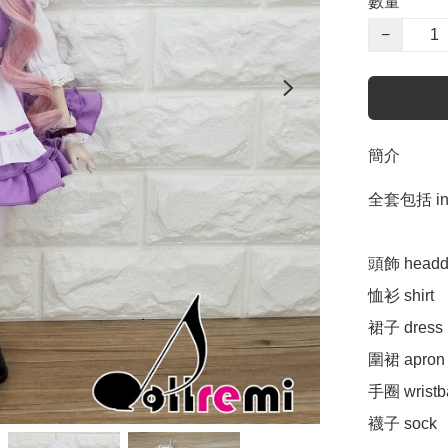
數量
−
簡介
全套包括 incl
頭飾 headdr
恤衫 shirt 

裙子 dress 

圍裙 apron 
手圈 wristb
襪子 sock 
