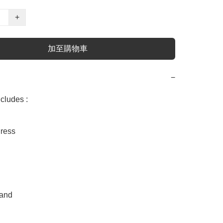
+
加至購物車
−
udes :

ess 



and
