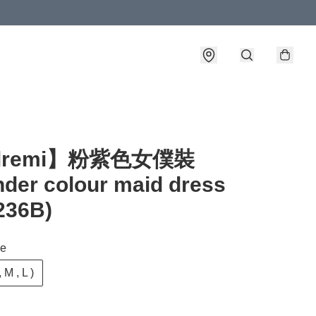
llremi】粉紫色女僕裝
der colour maid dress
236B)
ze
 M , L )