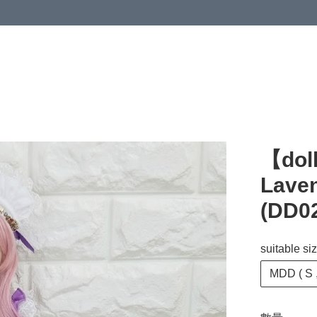
【do
Laven
(DD0
suitable si
MDD ( S ,