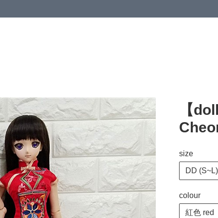
【do
Cheo
size
DD (S~L) 
colour
紅色 red