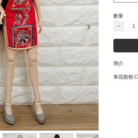
數量
−
簡介
車花旗袍 Che