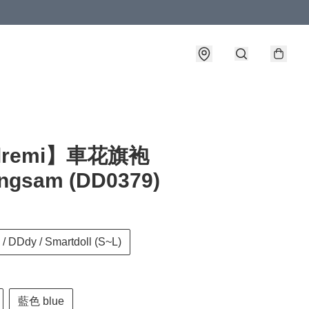
llremi】車花旗袍
ngsam (DD0379)
/ DDdy / Smartdoll (S~L)
藍色 blue