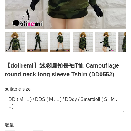
【dollremi】迷彩圓領長袖T恤 Camouflage
round neck long sleeve Tshirt (DD0552)
suitable size
DD ( M , L ) / DDS ( M , L ) / DDdy / Smartdoll ( S , M ,
L )
數量