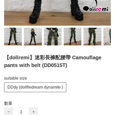
【dollremi】迷彩長褲配腰帶 Camouflage
pants with belt (DD0515T)
suitable size
DDdy (dollfiedream dynamite )
數量
−
+