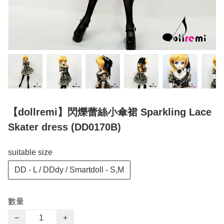
【dollremi】閃爍蕾絲小傘裙 Sparkling Lace
Skater dress (DD0170B)
suitable size
DD - L / DDdy / Smartdoll - S,M
數量
−
+