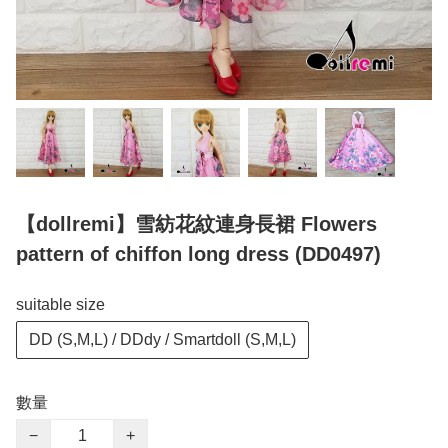
【dollremi】雪紡花紋連身長裙 Flowers
pattern of chiffon long dress (DD0497)
suitable size
DD (S,M,L) / DDdy / Smartdoll (S,M,L)
數量
−
+