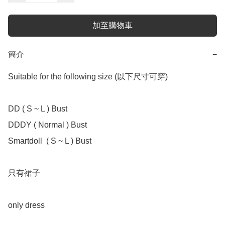
加至購物車
簡介
−
Suitable for the following size (以下尺寸可穿)

DD ( S ~ L ) Bust 

DDDY ( Normal ) Bust

Smartdoll  ( S ~ L ) Bust 

只有裙子

only dress 