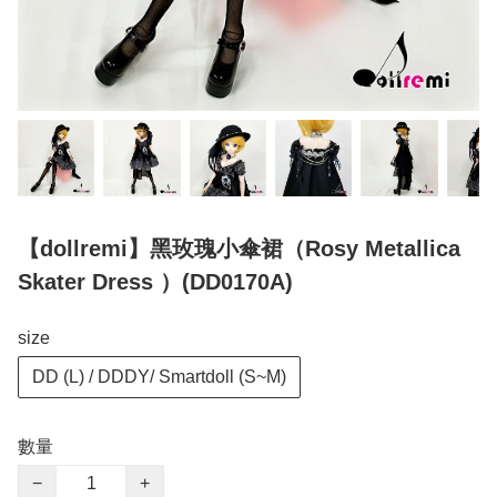
【dollremi】黑玫瑰小傘裙（Rosy Metallica
Skater Dress ）(DD0170A)
size
DD (L) / DDDY/ Smartdoll (S~M)
數量
−
+