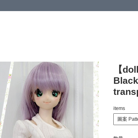
【do
Black
trans
items
圖案 Patter