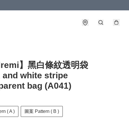
llremi】黑白條紋透明袋
 and white stripe
parent bag (A041)
n ( A )
圖案 Pattern ( B )