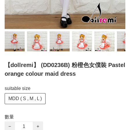
【dollremi】 (DD0236B) 粉橙色女僕裝 Pastel
orange colour maid dress
suitable size
MDD ( S , M , L )
數量
−
+