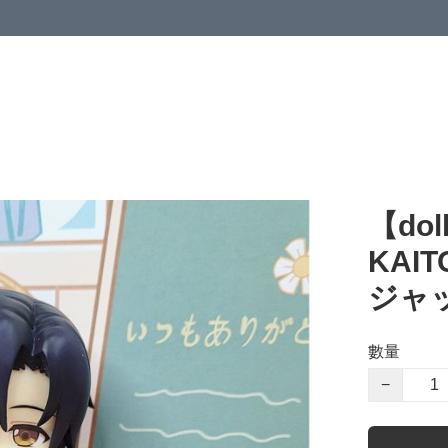
【dol
KAI
ジャ
數量
−