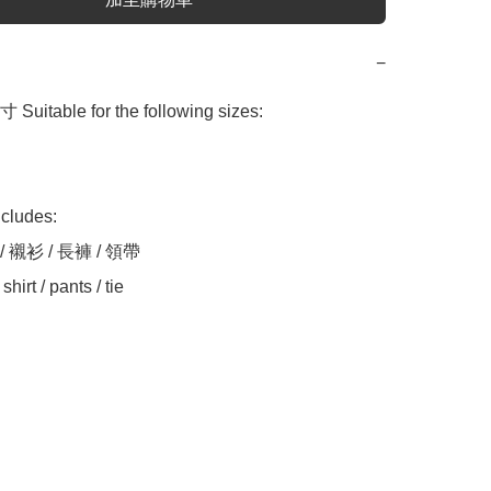
−
table for the following sizes:

udes:

/ 襯衫 / 長褲 / 領帶

shirt / pants / tie
