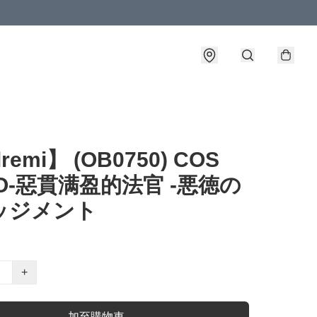
lremi】 (OB0750) COS
TO-惡貫满盈的法官 -悪徳の
ッジメント
+
加至購物車