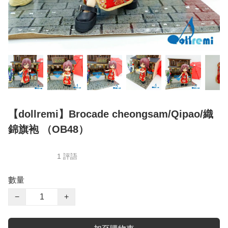
【dollremi】Brocade cheongsam/Qipao/織
錦旗袍 （OB48）
1 評語
數量
−
+